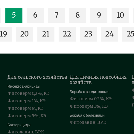
5
6
7
8
9
10
19
20
21
22
23
24
2
Для сельского хозяйства
Для личных подсобных
хозяйств
Инсектоакарициды
Борьба с вредителями
Фитоверм 0,2%, КЭ
Фитоверм 0,2%, КЭ
Фитоверм 1%, КЭ
Фитоверм 1%, КЭ
Фитоверм М, КЭ
Фитоверм 5%, КЭ
Борьба с болезнями
Фитолавин, ВРК
Бактерициды
Фитолавин, ВРК