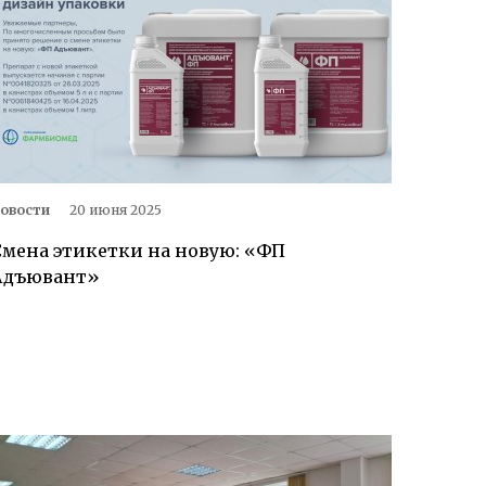
овости
20 июня 2025
Смена этикетки на новую: «ФП
Адъювант»