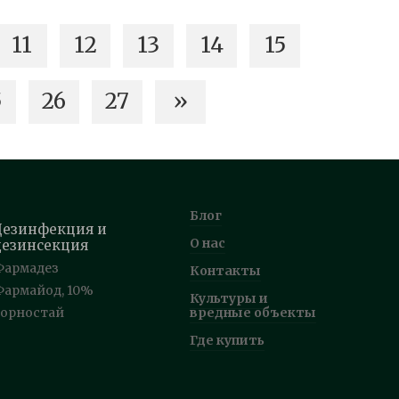
11
12
13
14
15
5
26
27
»
Блог
Дезинфекция и
О нас
дезинсекция
Фармадез
Контакты
Фармайод, 10%
Культуры и
Горностай
вредные объекты
Где купить