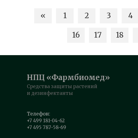
«
1
2
3
4
16
17
18
НПЦ «Фармбиомед»
Средства защиты растений
и дезинфектанты
Телефон:
+7 499 181-04-62
+7 495 787-58-69