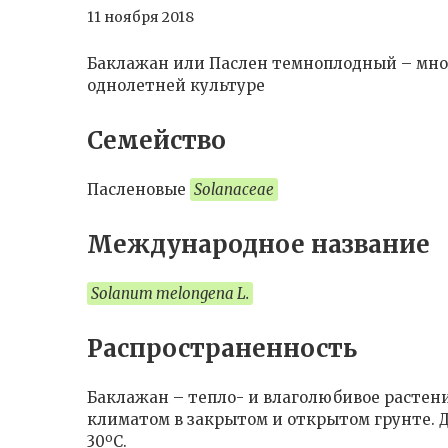
11 ноября 2018
Баклажан или Паслен темноплодный – мног
однолетней культуре
Семейство
Пасленовые
Solanaceae
Международное название
Solanum melongena L.
Распространенность
Баклажан – тепло- и влаголюбивое растени
климатом в закрытом и открытом грунте. Д
o
30
C.