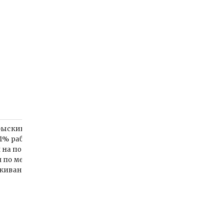
рыскивание 0,05-0,08% рабочим
,1% рабочим раствором препарата
й на постоянное место,
и по мере появления симптомов.
кивание с нормой расхода