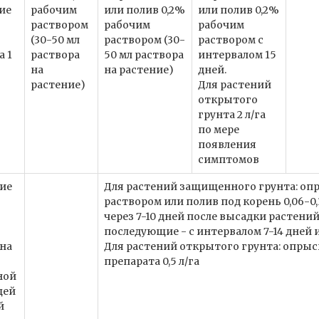
ие
рабочим
или полив 0,2%
или полив 0,2%
раствором
рабочим
рабочим
(30-50 мл
раствором (30-
раствором с
а 1
раствора
50 мл раствора
интервалом 15
на
на растение)
дней.
растение)
Для растений
открытого
грунта 2 л/га
по мере
появления
симптомов
ие
Для растений защищенного грунта: оп
раствором или полив под корень 0,06-0
через 7-10 дней после высадки растени
последующие - с интервалом 7-14 дней 
 на
Для растений открытого грунта: опрыс
препарата 0,5 л/га
ной
щей
й