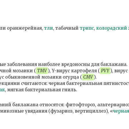
ли оранжерейная,
тли
, табачный
трипс
,
колорадский
е заболевания наиболее вредоносны для баклажана.
чной мозаики (
TMV
), Y-вирус картофеля (
PVY
), вирус
рус обыкновенной мозаики огурца (
CMV
).
циями считаются: черная бактериальная пятнистос
ак
, мягкая бактериальная гниль.
аний баклажана относятся: фитофтороз, альтернариоз
омикозные увядания (фузариоз, вертициллез), «
черна