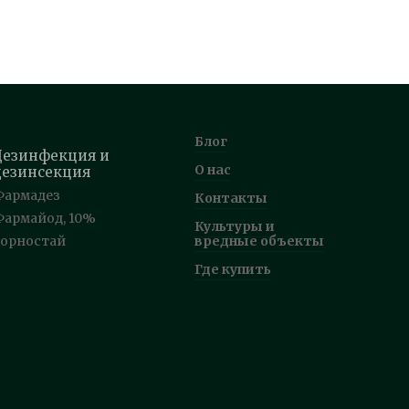
Блог
Дезинфекция и
О нас
дезинсекция
Фармадез
Контакты
Фармайод, 10%
Культуры и
Горностай
вредные объекты
Где купить