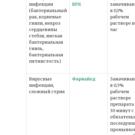
инфекции
ВРК
замачиван
(бактериальный
в 0,1%
рак, корневые
рабочем
гнили, некроз
растворе н
сердцевины
час
стебля, мягкая
бактериальная
гниль,
бактериальная
пятнистость)
Вирусные
Фармайод
Замачиван
инфекции,
в 0,5%
сложный стрик
рабочем
растворе
препарата
30 минут с
обязатель
последую
промывко