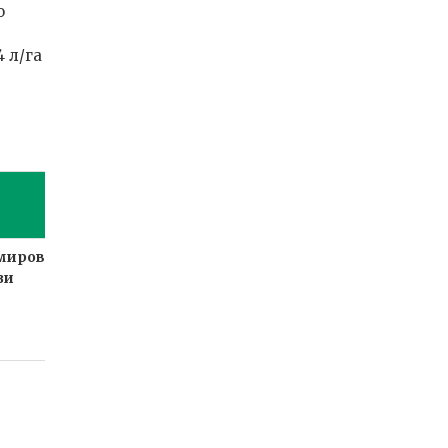
о
4 л/га
мирование
Рост
Созревание
зи
плодов