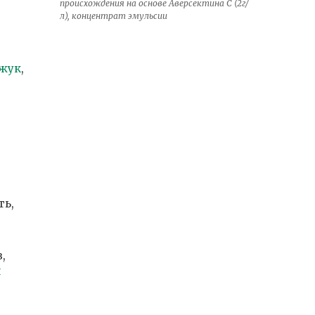
происхождения на основе Аверсектина С (2г/
л), концентрат эмульсии
 жук
,
ть,
,
я