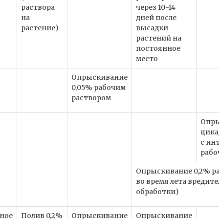
раствора
через 10-14
на
дней после
растение)
высадки
растений на
постоянное
место
Опрыскивание
0,05% рабочим
раствором
Опры
цика
с ин
рабо
Опрыскивание 0,2% р
во время лета вредит
обработки)
ное
Полив 0,2%
Опрыскивание
Опрыскивание