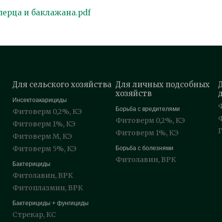
перца и баклажана.pdf
Для сельского хозяйства
Для личных подсобных
хозяйств
Инсектоакарициды
Борьба с вредителями
Фитоверм 0,2%, КЭ
Фитоверм 0,2%, КЭ
Фитоверм 1%, КЭ
Фитоверм 1%, КЭ
Фитоверм М, КЭ
Фитоверм 5%, КЭ
Борьба с болезнями
Фитолавин, ВРК
Бактерициды
Фитолавин, ВРК
Фитоплазмин, ВРК
Бактерициды + фунгициды
Стрекар, КС