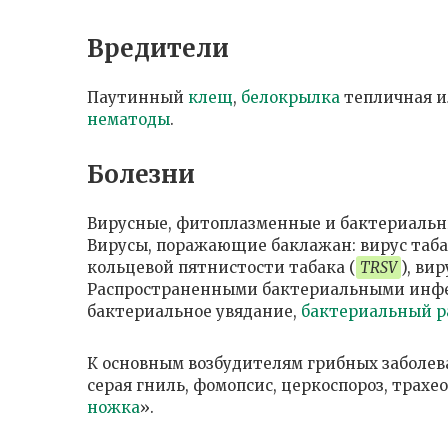
Вредители
Паутинный
клещ
,
белокрылка
тепличная и
нематоды
.
Болезни
Вирусные, фитоплазменные и бактериальны
Вирусы, поражающие баклажан: вирус таба
кольцевой пятнистости табака (
TRSV
), ви
Распространенными бактериальными инфек
бактериальное увядание,
бактериальный р
К основным возбудителям грибных заболев
серая гниль, фомопсис, церкоспороз, трахе
ножка
».