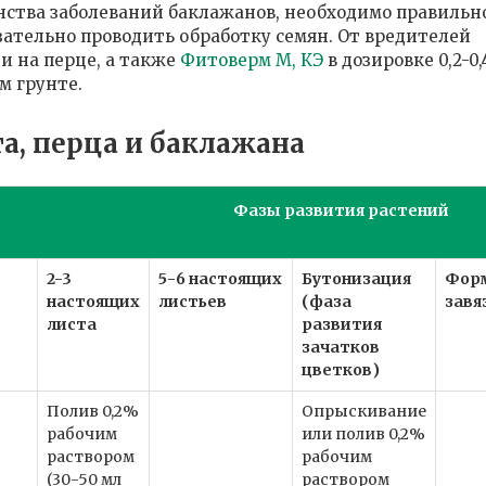
нства заболеваний баклажанов, необходимо правильн
зательно проводить обработку семян. От вредителей
 и на перце, а также
Фитоверм М, КЭ
в дозировке 0,2-0,
м грунте.
а, перца и баклажана
Фазы развития растений
2-3
5-6 настоящих
Бутонизация
Фор
настоящих
листьев
(фаза
завя
листа
развития
зачатков
цветков)
Полив 0,2%
Опрыскивание
рабочим
или полив 0,2%
раствором
рабочим
(30-50 мл
раствором