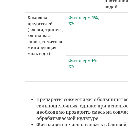
проточно
водой
Комплекс
Фитоверм 5%,
вредителей
КЭ
(клещи, трипсы,
хлопковая
совка, томатная
минирующая
моль и др.)
Фитоверм 1%,
КЭ
Препараты совместимы с большинство
сильнощелочных, однако при использо
необходимо проверить смесь на совм
обрабатываемой культуре
Фитолавин не использовать в баково