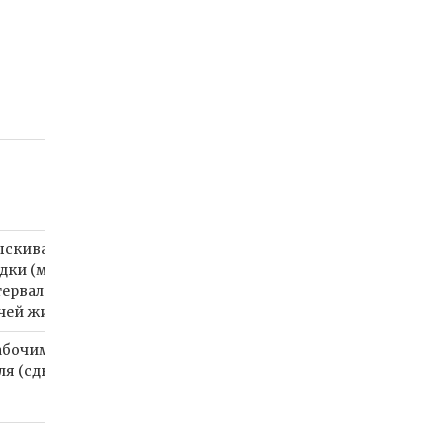
скивание 3-4 л/га с начала лета
дки (май-июнь), далее 2-3-кратно
тервалом 10-14 дней, расход
чей жидкости 300-600 л/га
абочим раствором
еля (сдвоенные