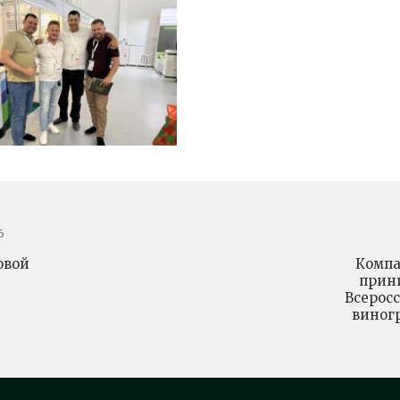
6
овой
Комп
прини
Всерос
виног