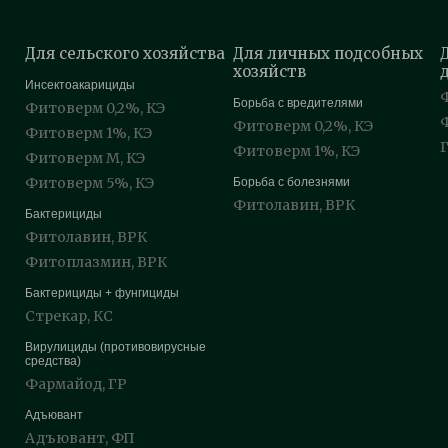
Для сельского хозяйства
Для личных подсобных
хозяйств
Инсектоакарициды
Борьба с вредителями
Фитоверм 0,2%, КЭ
Фитоверм 0,2%, КЭ
Фитоверм 1%, КЭ
Фитоверм 1%, КЭ
Фитоверм М, КЭ
Фитоверм 5%, КЭ
Борьба с болезнями
Фитолавин, ВРК
Бактерициды
Фитолавин, ВРК
Фитоплазмин, ВРК
Бактерициды + фунгициды
Стрекар, КС
Вирулициды (противовирусные
средства)
Фармайод, ГР
Адъювант
Адъювант, ФП