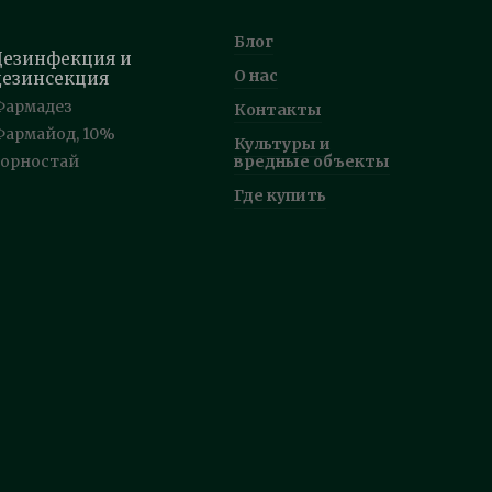
Блог
Дезинфекция и
О нас
дезинсекция
Фармадез
Контакты
Фармайод, 10%
Культуры и
Горностай
вредные объекты
Где купить