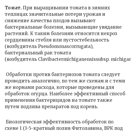
Томат.
При выращивании томата в зимних
теплицах значительные потери урожая и
снижение качества плодов вызывают
бактериальные болезни, вызывающие увядание
растений.
К таким болезням относится некроз
сердцевины стебля или пустостебельность
(возбудитель
Pseudomonas
corrugata
),
бактериальный рак томата
(возбудитель
Clavibacter
michiganensis
subsp
.
michigan
Обработки против бактериозов томата следует
проводить аналогично, по тем же схемам и с теми
же нормами расхода, которые проведены для
обработок огурца. Наиболее эффективный способ
применения бактерицидов на томате также
путем подлива препаратов под корень.
Биологическая эффективность обработок по
схеме 1 (3-5-кратный полив Фитолавина, ВРК под