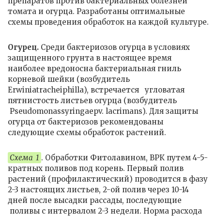
препаратов против бактериальных болезней
томата и огурца. Разработаны оптимальные
схемы проведения обработок на каждой культуре.
Огурец.
Среди бактериозов огурца в условиях
защищенного грунта в настоящее время
наиболее вредоносна бактериальная гниль
корневой шейки (возбудитель
Erwinia
tracheiphilla
), встречается угловатая
пятнистость листьев огурца (возбудитель
Pseudomonas
syringae
pv
.
lacrimans
). Для защиты
огурца от бактериозов рекомендованы
следующие схемы обработок растений.
Схема 1
. Обработки Фитолавином, ВРК путем 4-5-
кратных поливов под корень. Первый полив
растений (профилактический) проводится в фазу
2-3 настоящих листьев, 2-ой полив через 10-14
дней после высадки рассады, последующие
поливы с интервалом 2-3 недели. Норма расхода