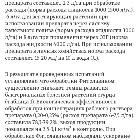
препарата составляет 2-3 л/га при обработке
рассады (норма расхода жидкости 1000-1500 л/га),
6 л/га для вегетирующих растений при
использовании препарата через систему
капельного полива (норма расхода жидкости 3000
л/га) и 8 л/га при применении через ОЗГ (норма
расхода жидкости 4000 л/га). При использовании
препарата в личных хозяйствах норма расхода
составляет 15-20 мл/ на 10 л воды (Л).
В результате проведенных испытаний
установлено, что обработки Фитолавином
существенно снижают темпы развития
бактериальных болезней растений огурца
(таблица 1). Биологическая эффективность
обработок при концентрациях рабочего раствора
препарата 0,20-0,25% (расход препарата 6-7,5 л/га).
составила 78,3-79,2%, выход продукции
2
повышался на 2,5-3,1
кг/м
к контролю.
При
обработках Фитолавином наблюдали ускорение