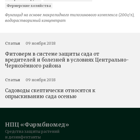
Фермерские хозяйства
Фунгицид на основе макролидного тилозинового комплекса (200г/л),
водорастворимый концентрат
Статьи
09 ноября 2018
Фитоверм в системе защиты сада от
вредителей и болезней в условиях Центрально-
Чернозёмного района
Статьи
09 ноября 2018
Садоводы скептически относятся к
опрыскиванию сада осенью
НПЦ «Фармбиомед»
Средства защиты растений
и дезинфектанты