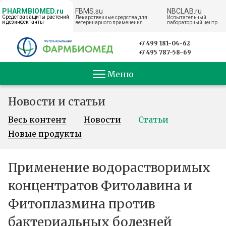
FBMS.su
NBCLAB.ru
PHARMBIOMED.ru
Средства защиты растений
Лекарственные средства для
Испытательный
и дезинфектанты
ветеринарного применения
лабораторный центр
← НА ГЛАВНУЮ
+7 499 181-04-62
+7 495 787-58-69
Меню
Новости и статьи
Весь контент
Новости
Статьи
Новые продукты
Применение водорастворимых
концентратов Фитолавина и
Фитоплазмина против
бактериальных болезней