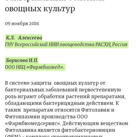
овощных культур
09 ноября 2018
К.Л.
Алексеева
ГНУ Всероссийский НИИ овощеводства РАСХН, Россия
Борисова И.П.
ООО НБЦ «Фармбиомед».
В системе защиты овощных культур от
бактериальных заболеваний первостепенную
роль играют обработки растений препаратами,
обладающими бактерицидным действием. К
таким препаратам относятся Фитолавин и
Фитоплазмин производства ООО
«Фармбиомедсервис». Действующим веществом
Фитолавина является фитобактериомицин
(ФБМ) - комплекс стрептотрициновых