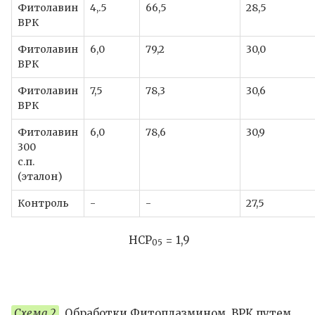
Фитолавин
4,.5
66,5
28,5
ВРК
Фитолавин
6,0
79,2
30,0
ВРК
Фитолавин
7,5
78,3
30,6
ВРК
Фитолавин
6,0
78,6
30,9
300
с.п.
(эталон)
Контроль
-
-
27,5
НСР
= 1,9
05
Схема 2
. Обработки Фитоплазмином, ВРК путем