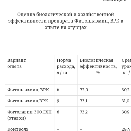
Оценка биологической и хозяйственной
эффективности препарата Фитоплазмин, ВРК в
опыте на огурцах
Вариант
Норма
Биологическая
Сре
опыта
расхода,
эффективность,
уро
л / га
%
кг /
Фитоплазмин, ВРК
6
72,0
30,2
Фитоплазмин,ВРК
9
73,1
31,0
Фитолавин-300,СХП
6
73,2
30,9
(эталон)
Контроль
-
-
28,4