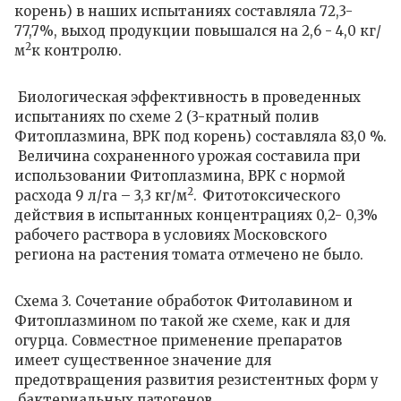
корень) в наших испытаниях составляла 72,3-
77,7%, выход продукции повышался на 2,6 - 4,0
кг/
2
м
к контролю.
Биологическая эффективность в проведенных
испытаниях по схеме 2 (3-кратный полив
Фитоплазмина, ВРК под корень) составляла 83,0 %.
Величина сохраненного урожая составила при
использовании Фитоплазмина, ВРК с нормой
2
расхода 9 л/га – 3,3 кг/м
.
Фитотоксического
действия в испытанных концентрациях 0,2- 0,3%
рабочего раствора в условиях Московского
региона на растения томата отмечено не было.
Схема 3.
Сочетание обработок Фитолавином и
Фитоплазмином по такой же схеме, как и для
огурца. Совместное применение препаратов
имеет существенное значение для
предотвращения развития резистентных форм у
бактериальных патогенов.